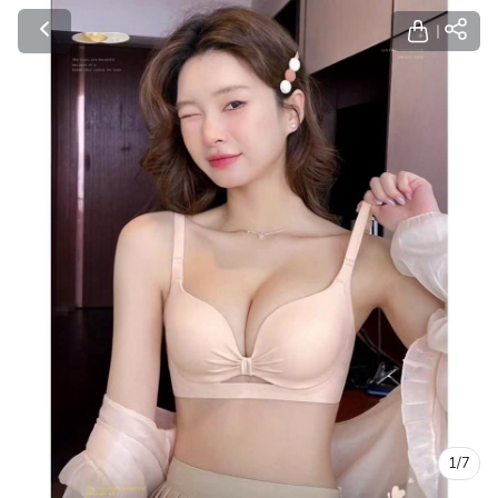
1
/
7