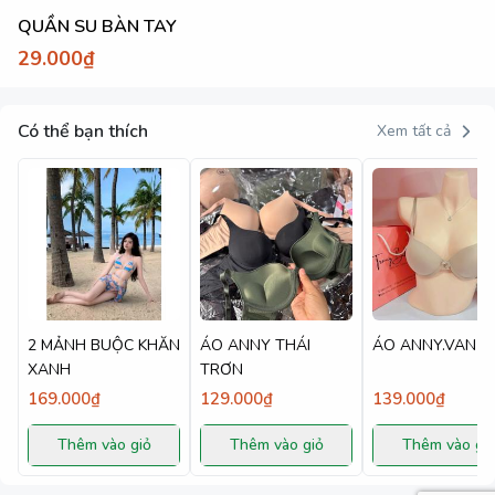
QUẦN SU BÀN TAY
29.000₫
Có thể bạn thích
Xem tất cả
2 MẢNH BUỘC KHĂN
ÁO ANNY THÁI
ÁO ANNY.VAN
XANH
TRƠN
169.000₫
129.000₫
139.000₫
Thêm vào giỏ
Thêm vào giỏ
Thêm vào gi