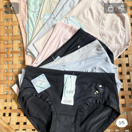
1
/
5