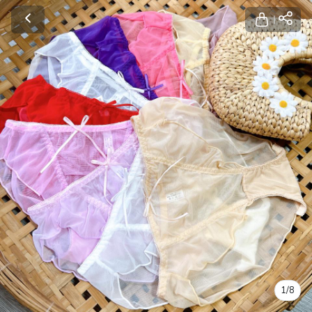
1
/
8