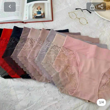
1
/
4