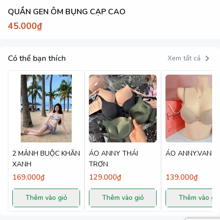
QUẦN GEN ÔM BỤNG CẠP CAO
45.000₫
Có thể bạn thích
Xem tất cả
2 MẢNH BUỘC KHĂN
ÁO ANNY THÁI
ÁO ANNY.VAN
XANH
TRƠN
169.000₫
129.000₫
139.000₫
Thêm vào giỏ
Thêm vào giỏ
Thêm vào gi