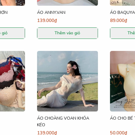
RƠN
ÁO ANNY.VAN
ÁO BAQUYA
139.000₫
89.000₫
 giỏ
Thêm vào giỏ
Thê
ÁO CHOÀNG VOAN KHÓA
ÁO CHO BÉ 
KÉO
139.000₫
50.000₫