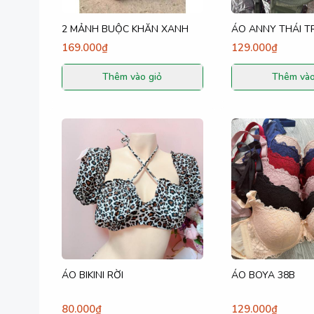
2 MẢNH BUỘC KHĂN XANH
ÁO ANNY THÁI T
169.000₫
129.000₫
Thêm vào giỏ
Thêm vào
ÁO BIKINI RỜI
ÁO BOYA 38B
80.000₫
129.000₫