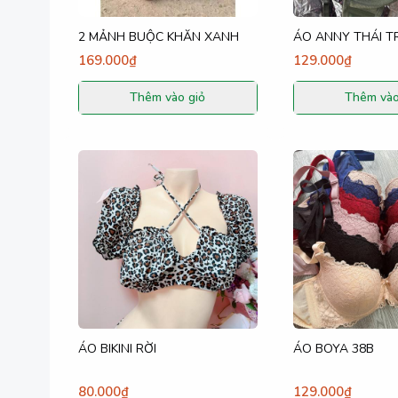
2 MẢNH BUỘC KHĂN XANH
ÁO ANNY THÁI T
169.000₫
129.000₫
Thêm vào giỏ
Thêm vào
ÁO BIKINI RỜI
ÁO BOYA 38B
80.000₫
129.000₫