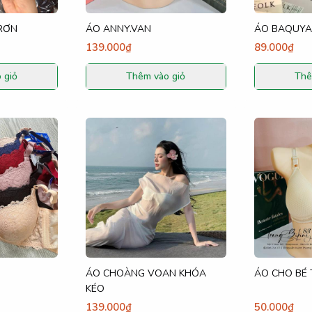
RƠN
ÁO ANNY.VAN
ÁO BAQUYA
139.000₫
89.000₫
 giỏ
Thêm vào giỏ
Thê
ÁO CHOÀNG VOAN KHÓA
ÁO CHO BÉ 
KÉO
139.000₫
50.000₫