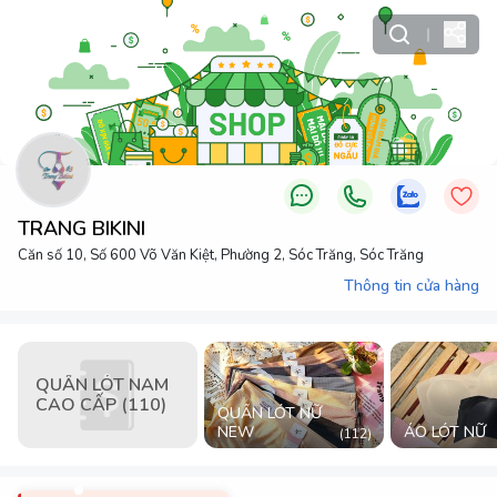
TRANG BIKINI
Căn số 10, Số 600 Võ Văn Kiệt, Phường 2, Sóc Trăng, Sóc Trăng
Thông tin cửa hàng
QUẦN LÓT NAM
CAO CẤP (110)
QUẦN LÓT NỮ
NEW
ÁO LÓT NỮ
(
112
)