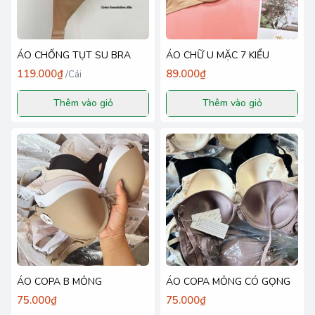
ÁO CHỐNG TỤT SU BRA
ÁO CHỮ U MẶC 7 KIỂU
119.000₫
89.000₫
/
Cái
Thêm vào giỏ
Thêm vào giỏ
ÁO COPA B MỎNG
ÁO COPA MỎNG CÓ GỌNG
75.000₫
75.000₫