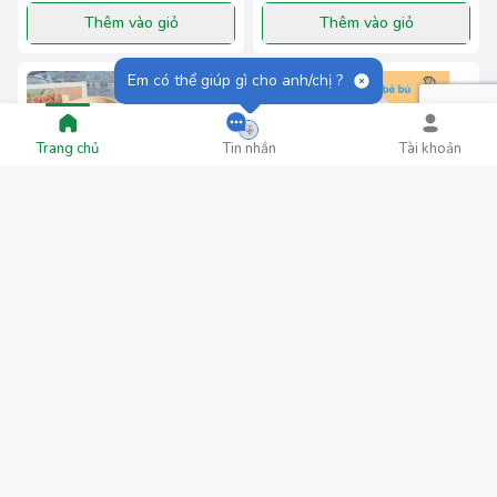
Thêm vào giỏ
Thêm vào giỏ
Em có thể giúp gì cho anh/chị ?
Trang chủ
Tin nhắn
Tài khoản
ÁO COPA VIỀN ĐẸP
ÁO COTTON CHO BÉ TI
89.000₫
79.000₫
Thêm vào giỏ
Thêm vào giỏ